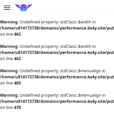
Warning
: Undefined property: stdClass::$width in
/home/u814172738/domains/performance.bs4y.site/publ
Warning
on line
462
: Undefined property: stdClass::$width in
/home/u814172738/domains/performance.bs4y.site/publ
Warning
: Undefined property: stdClass::$width in
on line
/home/u814172738/domains/performance.bs4y.site/publ
462
on line
462
Warning
: Undefined property: stdClass::$menualign in
Warning
/home/u814172738/domains/performance.bs4y.site/publ
: Undefined property: stdClass::$width in
on line
465
/home/u814172738/domains/performance.bs4y.site/publ
on line
Warning
: Undefined property: stdClass::$menualign in
462
/home/u814172738/domains/performance.bs4y.site/publ
on line
470