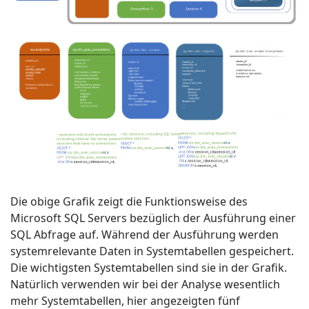
/home/u814172738/domains/performance.bs4y.site/publ
on line
465
Warning
: Undefined property: stdClass::$menualign in
/home/u814172738/domains/performance.bs4y.site/publ
>
on line
470
ÜBERBLICK
Die obige Grafik zeigt die Funktionsweise des
Warning
IDENTIFIZIERUNG VON SQL-
Microsoft SQL Servers bezüglich der Ausführung einer
: Undefined property: stdClass::$menualign in
SQL Abfrage auf. Während der Ausführung werden
/home/u814172738/domains/performance.bs4y.site/publ
ANWEISUNGEN, DIE NICHT
systemrelevante Daten in Systemtabellen gespeichert.
on line
PERFORMANT SIND
Die wichtigsten Systemtabellen sind sie in der Grafik.
476
Natürlich verwenden wir bei der Analyse wesentlich
mehr Systemtabellen, hier angezeigten fünf