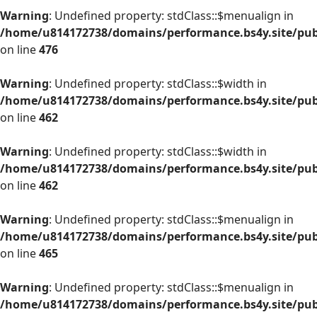
Warning
Warning
: Undefined property: stdClass::$menualign in
: Undefined property: stdClass::$menualign in
/home/u814172738/domains/performance.bs4y.site/publ
/home/u814172738/domains/performance.bs4y.site/publ
on line
476
on line
465
Warning
: Undefined property: stdClass::$width in
/home/u814172738/domains/performance.bs4y.site/publ
on line
462
Warning
: Undefined property: stdClass::$menualign in
Warning
: Undefined property: stdClass::$width in
/home/u814172738/domains/performance.bs4y.site/publ
/home/u814172738/domains/performance.bs4y.site/publ
on line
on line
462
470
Warning
: Undefined property: stdClass::$menualign in
/home/u814172738/domains/performance.bs4y.site/publ
Warning
on line
465
: Undefined property: stdClass::$menualign in
/home/u814172738/domains/performance.bs4y.site/publ
Warning
: Undefined property: stdClass::$menualign in
on line
/home/u814172738/domains/performance.bs4y.site/publ
476