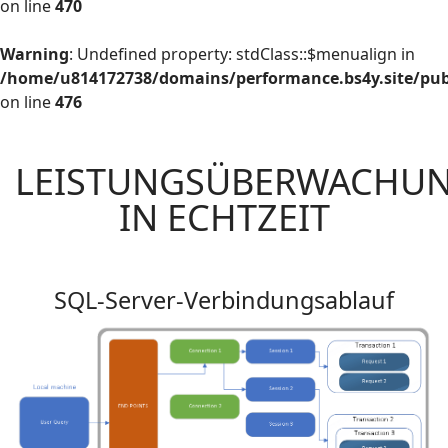
on line
470
Warning
: Undefined property: stdClass::$menualign in
Warning
/home/u814172738/domains/performance.bs4y.site/publ
: Undefined property: stdClass::$width in
on line
476
/home/u814172738/domains/performance.bs4y.site/publ
on line
462
LEISTUNGSÜBERWACHU
IN ECHTZEIT
Warning
: Undefined property: stdClass::$width in
/home/u814172738/domains/performance.bs4y.site/publ
SQL-Server-Verbindungsablauf
on line
462
Warning
: Undefined property: stdClass::$menualign in